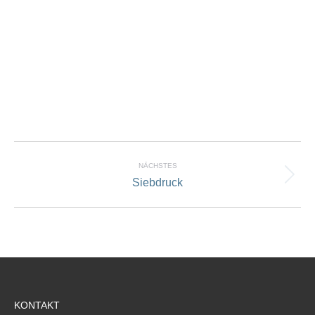
Sublimations Druck
Project
navigation
NÄCHSTES
Siebdruck
Next
project:
KONTAKT