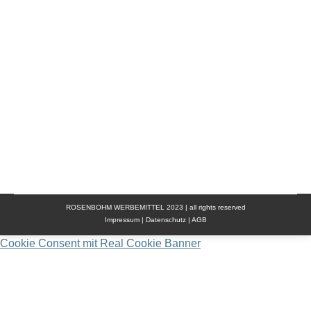
strapazierfähige Softshelljacke. Sie ist in den
Farben grau / schwarz / königsblau erhältlich. Die
Jacke hat einen Windstopper hinter YKK-
Reißverschluss innen, Kinnschutz, verstellbare
Ärmelabschlüsse mit Klettverschluss,
Reflexelemente auf Brust und Reflexbiesen auf
Rückseite der Ärmel und Rücken. Außerdem hat
die…
ROSENBOHM WERBEMITTEL 2023 | all rights reserved
Impressum
|
Datenschutz
|
AGB
Cookie Consent mit Real Cookie Banner