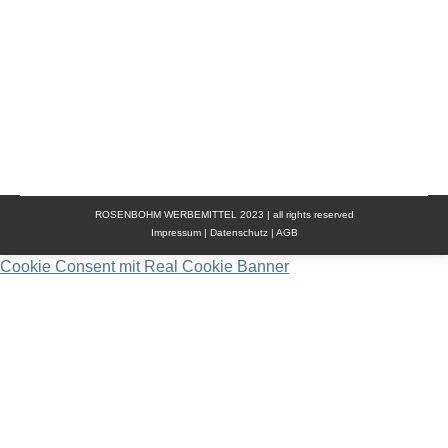
die Brust (2.000 Stiche). Veredelung: Wir veredeln
sämtliche Werbemittel mit Ihrem Firmenlogo. Dazu
bieten wir mehrere Druckverfahren an. Mehr Infos
erhalten Sie unter…
ROSENBOHM WERBEMITTEL 2023 | all rights reserved
Impressum
|
Datenschutz
|
AGB
Cookie Consent mit Real Cookie Banner