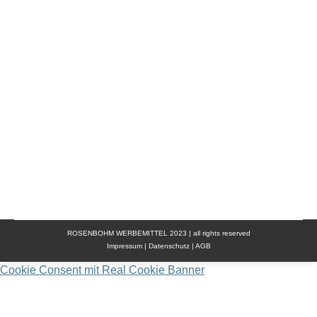
Die perfekten HRM Hoodies & Jackets für
Workwear, Teams & Freizeit Stilvolle &
hochwertige Hoodies für einen einheitlichen Look
Egal, ob im Berufsalltag, beim Teamsport oder in
der Freizeit – die HRM Hoodies bieten maximalen
Tragekomfort und vielseitige
Einsatzmöglichkeiten. Mit hochwertigen
Materialien und einer perfekten Passform sind sie
ideal für ein professionelles Auftreten. Dank der…
ROSENBOHM WERBEMITTEL 2023 | all rights reserved
Impressum
|
Datenschutz
|
AGB
Cookie Consent mit Real Cookie Banner