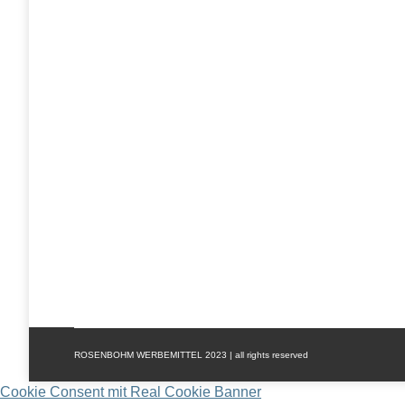
Jetzt neu: Hochwertige HRM Hoodies & Jacken – 
Allgemein
Von
Jörg Rosenbohm
26. März 2025
Kommentar hinter
Die perfekten HRM Hoodies & Jackets für Workwea
beim Teamsport oder in der Freizeit – die HRM 
einer perfekten Passform sind sie ideal für ein 
ROSENBOHM WERBEMITTEL 2023 | all rights reserved
Cookie Consent mit Real Cookie Banner