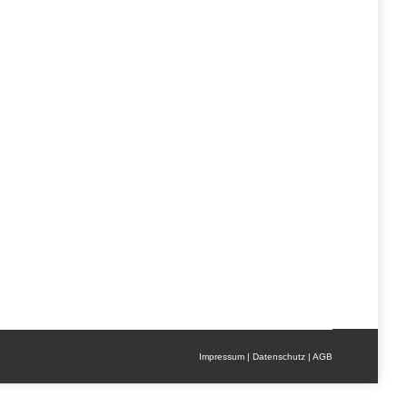
einheitlichen Look Egal, ob im Berufsalltag,
möglichkeiten. Mit hochwertigen Materialien und
Impressum
|
Datenschutz
|
AGB