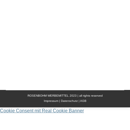
Die perfekten HRM Hoodies & Jackets für
Workwear, Teams & Freizeit Stilvolle &
hochwertige Hoodies für einen einheitlichen Look
Egal, ob im Berufsalltag, beim Teamsport oder in
der Freizeit – die HRM Hoodies bieten maximalen
Tragekomfort und vielseitige
Einsatzmöglichkeiten. Mit hochwertigen
Materialien und einer perfekten Passform sind sie
ideal für ein professionelles Auftreten. Dank der…
ROSENBOHM WERBEMITTEL 2023 | all rights reserved
Impressum
|
Datenschutz
|
AGB
Cookie Consent mit Real Cookie Banner