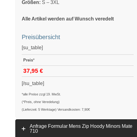
Größen:
S – 3XL
Alle Artikel werden auf Wunsch veredelt
Preisübersicht
[su_table]
Preis
*
37,95 €
[/su_table]
*alle Preise zzgl 19. MwSt.
(*Preis, ohne Veredelung)
(Lieferzeit: 5 Werktage) Versandkosten: 7,90€
Anfrage Formular Mens Zip Hoody Minors Mate
710