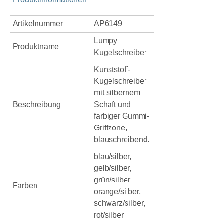
Artikelnummer
AP6149
Lumpy
Produktname
Kugelschreiber
Kunststoff-
Kugelschreiber
mit silbernem
Beschreibung
Schaft und
farbiger Gummi-
Griffzone,
blauschreibend.
blau/silber,
gelb/silber,
grün/silber,
Farben
orange/silber,
schwarz/silber,
rot/silber