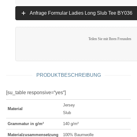
Anfrage Formular Ladies Long Slub Tee BY036
Teilen Sie mit Ihren Freunden
PRODUKTBESCHREIBUNG
[su_table responsive=“yes“]
Jersey
Material
Slub
Grammatur in g/m²
140 g/m²
Materialzusammensetzung
100% Baumwolle