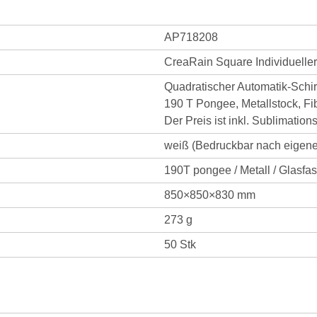
AP718208
CreaRain Square Individuelle
Quadratischer Automatik-Schir
190 T Pongee, Metallstock, Fi
Der Preis ist inkl. Sublimatio
weiß (Bedruckbar nach eigen
190T pongee / Metall / Glasfa
850×850×830 mm
273 g
50 Stk